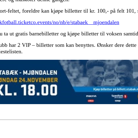
-feltet, foreldre kan kjøpe billetter til kr. 100,- på felt 101, 
akfotball.ticketco.events/no/nb/e/stabaek__mjoendalen
ta ut gratis barnebilletter og kjøpe billetter til voksen samtid
bb har 2 VIP – billetter som kan benyttes. Ønsker dere dette
estelisten.