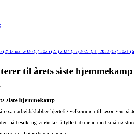
S
6 (2)
Januar 2026 (3)
2025 (23)
2024 (35)
2023 (31)
2022 (62)
2021 (
terer til årets siste hjemmekamp
9
rets siste hjemmekamp
 i våre samarbeidsklubber hjertelig velkommen til sesongens 
 på besøk, og vi ønsker å fylle tribunene med små og store f
tere og maskoter denne gangen.