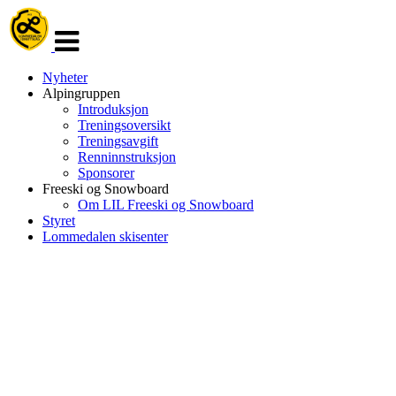
Veksle
navigasjon
Nyheter
Alpingruppen
Introduksjon
Treningsoversikt
Treningsavgift
Renninnstruksjon
Sponsorer
Freeski og Snowboard
Om LIL Freeski og Snowboard
Styret
Lommedalen skisenter