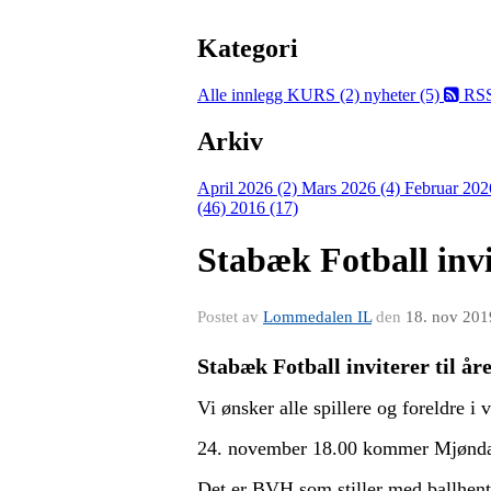
Kategori
Alle innlegg
KURS (2)
nyheter (5)
RS
Arkiv
April 2026 (2)
Mars 2026 (4)
Februar 202
(46)
2016 (17)
Stabæk Fotball invi
Postet av
Lommedalen IL
den
18. nov 201
Stabæk Fotball inviterer til å
Vi ønsker alle spillere og foreldre
24. november 18.00 kommer Mjøndalen
Det er BVH som stiller med ballhen