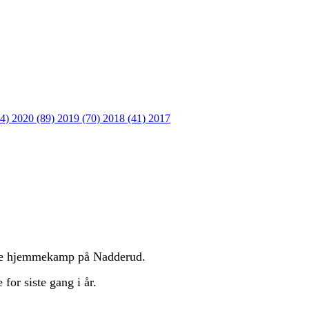
64)
2020 (89)
2019 (70)
2018 (41)
2017
siste hjemmekamp på Nadderud.
or siste gang i år.