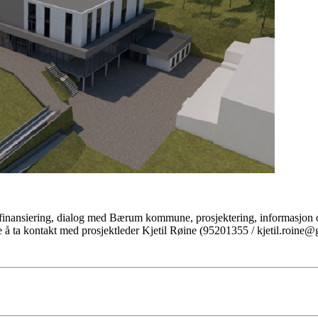
t finansiering, dialog med Bærum kommune, prosjektering, informasjon og
bare å ta kontakt med prosjektleder Kjetil Røine (95201355 / kjetil.roine