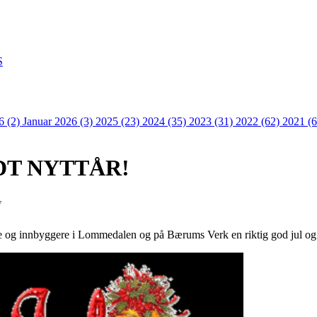
S
6 (2)
Januar 2026 (3)
2025 (23)
2024 (35)
2023 (31)
2022 (62)
2021 (
DT NYTTÅR!
7
ge og innbyggere i Lommedalen og på Bærums Verk en riktig god jul og e