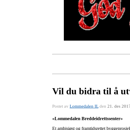
Vil du bidra til å 
Postet av
Lommedalen IL
den
21. des 201
«Lommedalen Breddeidrettssenter»
Et ambisiøst og framtidsrettet byggeprosj