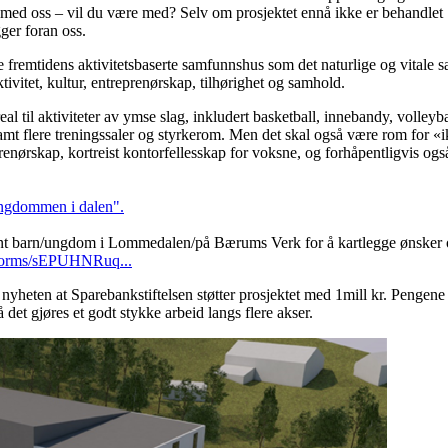
men med oss – vil du være med? Selv om prosjektet ennå ikke er behandle
gger foran oss.
pe fremtidens aktivitetsbaserte samfunnshus som det naturlige og vitale
ktivitet, kultur, entreprenørskap, tilhørighet og samhold.
 til aktiviteter av ymse slag, inkludert basketball, innebandy, volleyball
samt flere treningssaler og styrkerom. Men det skal også være rom for «i
renørskap, kortreist kontorfellesskap for voksne, og forhåpentligvis ogs
ungdommen i dalen".
lant barn/ungdom i Lommedalen/på Bærums Verk for å kartlegge ønsker o
l/forms/sEPUHNRuq...
yheten at Sparebankstiftelsen støtter prosjektet med 1mill kr. Pengene sk
 det gjøres et godt stykke arbeid langs flere akser.