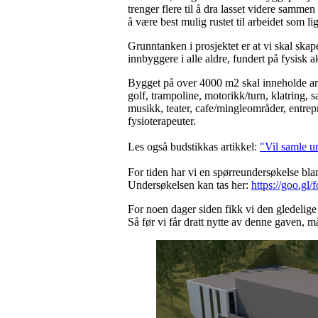
trenger flere til å dra lasset videre sam
å være best mulig rustet til arbeidet som li
Grunntanken i prosjektet er at vi skal ska
innbyggere i alle aldre, fundert på fysisk a
Bygget på over 4000 m2 skal inneholde areal
golf, trampoline, motorikk/turn, klatring, 
musikk, teater, cafe/mingleområder, entrep
fysioterapeuter.
Les også budstikkas artikkel:
"Vil samle 
For tiden har vi en spørreundersøkelse b
Undersøkelsen kan tas her:
https://goo.g
For noen dager siden fikk vi den gledelige n
Så før vi får dratt nytte av denne gaven, må