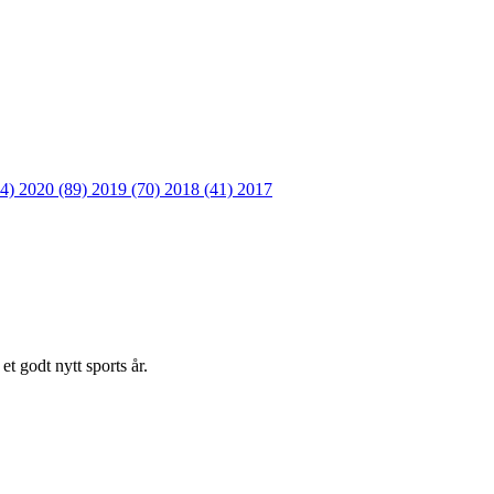
64)
2020 (89)
2019 (70)
2018 (41)
2017
t godt nytt sports år.