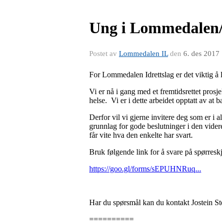
Ung i Lommedalen/B
Postet av
Lommedalen IL
den
6. des 2017
For Lommedalen Idrettslag er det viktig å l
Vi er nå i gang med et fremtidsrettet prosje
helse. Vi er i dette arbeidet opptatt av at
Derfor vil vi gjerne invitere deg som er i 
grunnlag for gode beslutninger i den vider
får vite hva den enkelte har svart.
Bruk følgende link for å svare på spørres
https://goo.gl/forms/sEPUHNRuq...
Har du spørsmål kan du kontakt Jostein 
==========