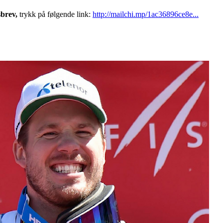
sbrev
,
trykk på følgende link:
http://mailchi.mp/1ac36896ce8e...