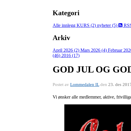
Kategori
Alle innlegg
KURS (2)
nyheter (5)
RS
Arkiv
April 2026 (2)
Mars 2026 (4)
Februar 202
(46)
2016 (17)
GOD JUL OG GO
Postet av
Lommedalen IL
den
23. des 201
Vi ønsker alle medlemmer, aktive, frivilli