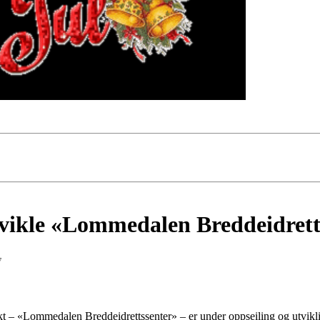
utvikle «Lommedalen Breddeidret
7
ekt – «Lommedalen Breddeidrettssenter» – er under oppseiling og utvikl