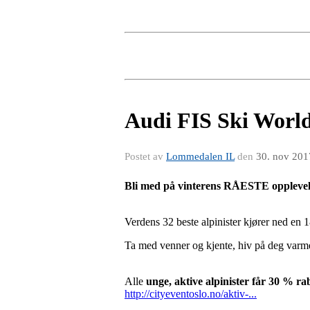
Audi FIS Ski World
Postet av
Lommedalen IL
den
30. nov 201
Bli med på vinterens RÅESTE opplevel
Verdens 32 beste alpinister kjører ned en 
Ta med venner og kjente, hiv på deg varme
Alle
unge, aktive alpinister får 30 % rab
http://cityeventoslo.no/aktiv-...