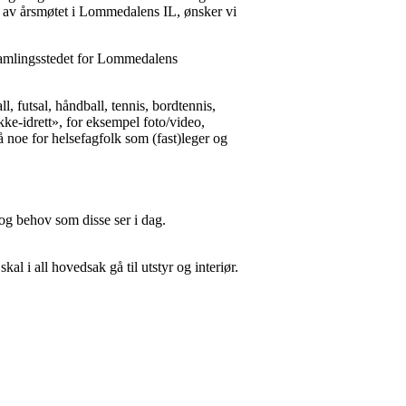
t av årsmøtet i Lommedalens IL, ønsker vi
 samlingsstedet for Lommedalens
, futsal, håndball, tennis, bordtennis,
kke-idrett», for eksempel foto/video,
å noe for helsefagfolk som (fast)leger og
g behov som disse ser i dag.
al i all hovedsak gå til utstyr og interiør.