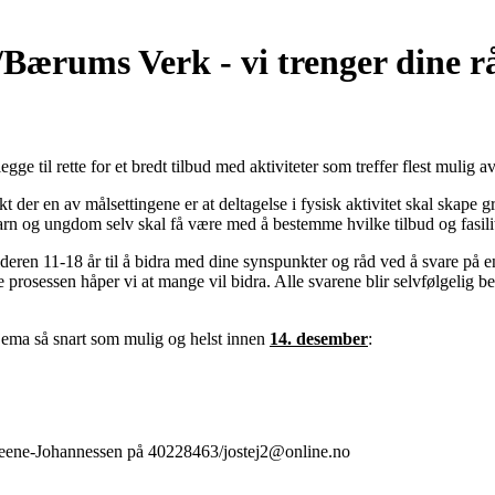
ærums Verk - vi trenger dine r
egge til rette for et bredt tilbud med aktiviteter som treffer flest muli
kt der en av målsettingene er at deltagelse i fysisk aktivitet skal skape 
 barn og ungdom selv skal få være med å bestemme hvilke tilbud og fasilit
alderen 11-18 år til å bidra med dine synspunkter og råd ved å svare på 
e prosessen håper vi at mange vil bidra. Alle svarene blir selvfølgelig 
kjema så snart som mulig og helst innen
14. desember
:
Steene-Johannessen på 40228463/jostej2@online.no