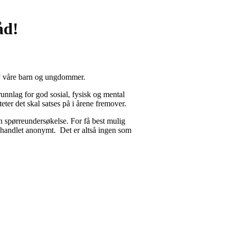
åd!
g av våre barn og ungdommer.
grunnlag for god sosial, fysisk og mental
eter det skal satses på i årene fremover.
en spørreundersøkelse. For få best mulig
behandlet anonymt. Det er altså ingen som