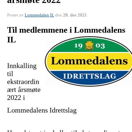
Postet av
Lommedalen IL
den
28. des 2021
Til medlemmene i Lommedalens
IL
Innkalling
til
ekstraordin
ært årsmøte
2022 i
Lommedalens Idrettslag