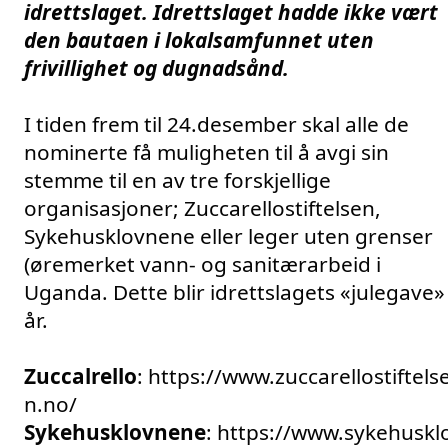
idrettslaget. 
Idrettslaget hadde ikke vært 
den bautaen i lokalsamfunnet uten 
frivillighet og dugnadsånd.
I tiden frem til 24.desember skal alle de 
nominerte få muligheten til å avgi sin 
stemme til en av tre forskjellige 
organisasjoner; Zuccarellostiftelsen, 
Sykehusklovnene eller leger uten grenser 
(øremerket vann- og sanitærarbeid i 
Uganda. Dette blir idrettslagets «julegave» i
år. 
Zuccalrello
: 
https://www.zuccarellostiftels
n.no/
Sykehusklovnene
: 
https://www.sykehuskl