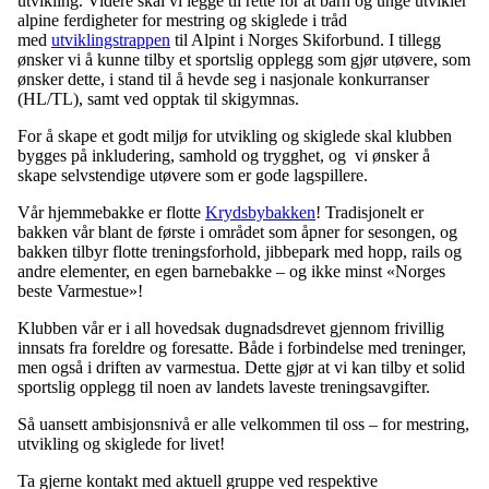
utvikling. Videre skal vi legge til rette for at barn og unge utvikler
alpine ferdigheter for mestring og skiglede i tråd
med
utviklingstrappen
til Alpint i Norges Skiforbund. I tillegg
ønsker vi å kunne tilby et sportslig opplegg som gjør utøvere, som
ønsker dette, i stand til å hevde seg i nasjonale konkurranser
(HL/TL), samt ved opptak til skigymnas.
For å skape et godt miljø for utvikling og skiglede skal klubben
bygges på inkludering, samhold og trygghet, og vi ønsker å
skape selvstendige utøvere som er gode lagspillere.
Vår hjemmebakke er flotte
Krydsbybakken
! Tradisjonelt er
bakken vår blant de første i området som åpner for sesongen, og
bakken tilbyr flotte treningsforhold, jibbepark med hopp, rails og
andre elementer, en egen barnebakke – og ikke minst «Norges
beste Varmestue»!
Klubben vår er i all hovedsak dugnadsdrevet gjennom frivillig
innsats fra foreldre og foresatte. Både i forbindelse med treninger,
men også i driften av varmestua. Dette gjør at vi kan tilby et solid
sportslig opplegg til noen av landets laveste treningsavgifter.
Så uansett ambisjonsnivå er alle velkommen til oss – for mestring,
utvikling og skiglede for livet!
Ta gjerne kontakt med aktuell gruppe ved respektive