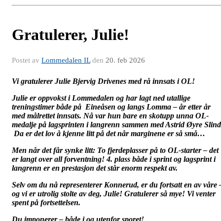
Gratulerer, Julie!
Postet av
Lommedalen IL
den
20. feb 2026
Vi gratulerer Julie Bjervig Drivenes med rå innsats i OL!
Julie er oppvokst i Lommedalen og har lagt ned utallige
treningstimer både på Eineåsen og langs Lomma – år etter år
med målrettet innsats. Nå var hun bare en skotupp unna OL-
medalje på lagsprinten i langrenn sammen med Astrid Øyre Slind
Da er det lov å kjenne litt på det når marginene er så små…
Men når det får synke litt: To fjerdeplasser på to OL-starter – det
er langt over all forventning! 4. plass både i sprint og lagsprint i
langrenn er en prestasjon det står enorm respekt av.
Selv om du nå representerer Konnerud, er du fortsatt en av våre 
og vi er utrolig stolte av deg, Julie! Gratulerer så mye! Vi venter
spent på fortsettelsen.
Du imponerer – både i og utenfor sporet!