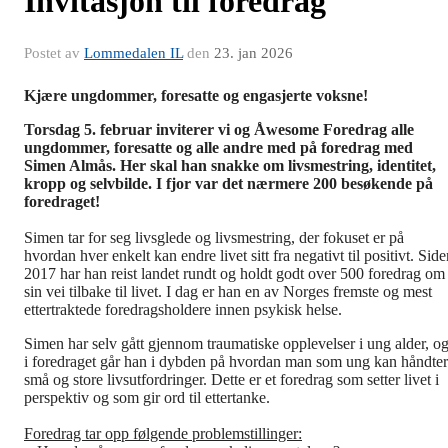
Invitasjon til foredrag
Postet av
Lommedalen IL
den
23. jan 2026
Kjære ungdommer, foresatte og engasjerte voksne!
Torsdag 5. februar inviterer vi og Åwesome Foredrag alle
ungdommer, foresatte og alle andre med på foredrag med
Simen Almås. Her skal han snakke om livsmestring, identitet,
kropp og selvbilde. I fjor var det nærmere 200 besøkende på
foredraget!
Simen tar for seg livsglede og livsmestring, der fokuset er på
hvordan hver enkelt kan endre livet sitt fra negativt til positivt. Sid
2017 har han reist landet rundt og holdt godt over 500 foredrag om
sin vei tilbake til livet. I dag er han en av Norges fremste og mest
ettertraktede foredragsholdere innen psykisk helse.
Simen har selv gått gjennom traumatiske opplevelser i ung alder, o
i foredraget går han i dybden på hvordan man som ung kan håndte
små og store livsutfordringer. Dette er et foredrag som setter livet i
perspektiv og som gir ord til ettertanke.
Foredrag tar opp følgende problemstillinger: