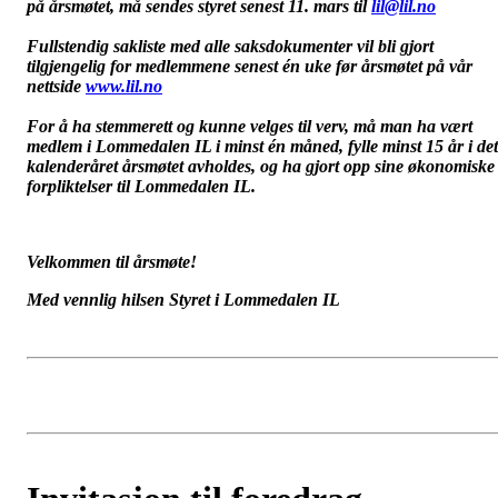
på årsmøtet, må sendes styret senest 11. mars til
lil@lil.no
Fullstendig sakliste med alle saksdokumenter vil bli gjort
tilgjengelig for medlemmene senest én uke før årsmøtet på vår
nettside
www.lil.no
For å ha stemmerett og kunne velges til verv, må man ha vært
medlem i Lommedalen IL i minst én måned, fylle minst 15 år i det
kalenderåret årsmøtet avholdes, og ha gjort opp sine økonomiske
forpliktelser til Lommedalen IL.
Velkommen til årsmøte!
Med vennlig hilsen Styret i Lommedalen IL