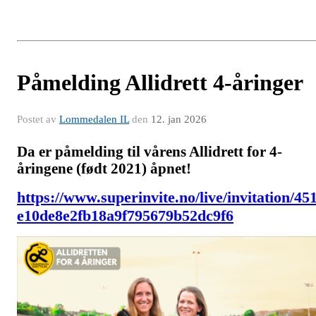
Påmelding Allidrett 4-åringer
Postet av
Lommedalen IL
den
12. jan 2026
Da er påmelding til vårens Allidrett for 4-
åringene (født 2021) åpnet!
https://www.superinvite.no/live/invitation/45
e10de8e2fb18a9f795679b52dc9f6