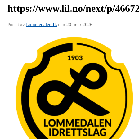
https://www.lil.no/next/p/466
Postet av
Lommedalen IL
den
20. mar 2026