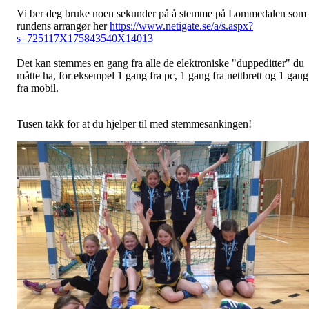
Vi ber deg bruke noen sekunder på å stemme på Lommedalen som
rundens arrangør her
https://www.netigate.se/a/s.aspx?
s=725117X175843540X14013
Det kan stemmes en gang fra alle de elektroniske "duppeditter" du
måtte ha, for eksempel 1 gang fra pc, 1 gang fra nettbrett og 1 gang
fra mobil.
Tusen takk for at du hjelper til med stemmesankingen!