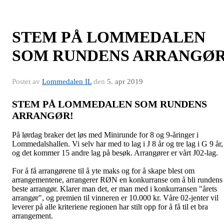
STEM PÅ LOMMEDALEN
SOM RUNDENS ARRANGØ
Postet av
Lommedalen IL
den
5. apr 2019
STEM PÅ LOMMEDALEN SOM RUNDENS
ARRANGØR!
På lørdag braker det løs med Minirunde for 8 og 9-åringer i
Lommedalshallen. Vi selv har med to lag i J 8 år og tre lag i G 9 år,
og det kommer 15 andre lag på besøk. Arrangører er vårt J02-lag.
For å få arrangørene til å yte maks og for å skape blest om
arrangementene, arrangerer RØN en konkurranse om å bli rundens
beste arrangør. Klarer man det, er man med i konkurransen "årets
arrangør", og premien til vinneren er 10.000 kr. Våre 02-jenter vil
leverer på alle kriteriene regionen har stilt opp for å få til et bra
arrangement.