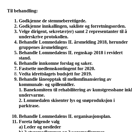
Til behandling:
Godkjenne de stemmeberettigede.
Godkjenne innkallingen, sakliste og forretningsorden.
Velge dirigent, sekretær(er) samt 2 representanter til å
underskrive protokollen.
Behandle Lommedalens IL årsmelding 2018, herunder
gruppenes årsmeldinger.
Behandle Lommedalens IL regnskap 2018 i revidert
stand.
Behandle innkomne forslag og saker.
Fastsette medlemskontingent for 2020.
Vedta idrettslagets budsjett for 2019.
Behandle låneopptak til mellomfinansiering av
kommunale- og spillemidler.
1.
Banekomiteen til rehabilitering av kunstgressbane inkl
undervarme.
2.
Lommedalen skisenter lys og snøproduksjon i
parktrase.
Behandle Lommedalens IL organisasjonsplan.
Foreta følgende valg
a)
Leder og nestleder