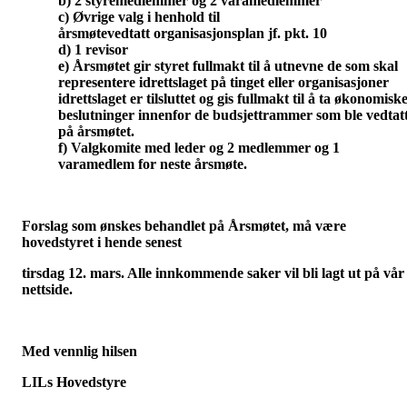
b)
2 styremedlemmer og 2 varamedlemmer
c)
Øvrige valg i henhold til
årsmøtevedtatt organisasjonsplan jf. pkt. 10
d)
1 revisor
e)
Årsmøtet gir styret fullmakt til å utnevne de som skal
representere idrettslaget på tinget eller organisasjoner
idrettslaget er tilsluttet og
gis fullmakt til å ta økonomisk
beslutninger innenfor de budsjettrammer som ble vedtat
på årsmøtet.
f)
Valgkomite med leder og 2 medlemmer og 1
varamedlem for neste årsmøte.
Forslag som ønskes behandlet på Årsmøtet, må være
hovedstyret i hende senest
tirsdag 12. mars. Alle innkommende saker vil bli lagt ut på vår
nettside.
Med vennlig hilsen
LILs Hovedstyre