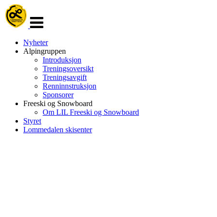
Veksle
navigasjon
Nyheter
Alpingruppen
Introduksjon
Treningsoversikt
Treningsavgift
Renninnstruksjon
Sponsorer
Freeski og Snowboard
Om LIL Freeski og Snowboard
Styret
Lommedalen skisenter