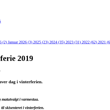
S
6 (2)
Januar 2026 (3)
2025 (23)
2024 (35)
2023 (31)
2022 (62)
2021 (
ferie 2019
9
er dag i vinterferien.
ig matutvalgt i varmestua.
l skisenteret i vinterferien.