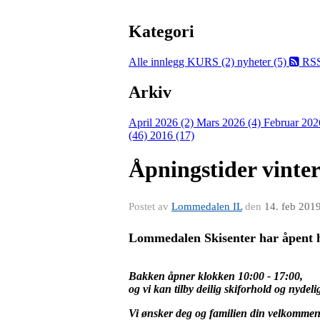
Kategori
Alle innlegg
KURS (2)
nyheter (5)
RS
Arkiv
April 2026 (2)
Mars 2026 (4)
Februar 202
(46)
2016 (17)
Åpningstider vinter
Postet av
Lommedalen IL
den
14. feb 201
Lommedalen Skisenter har åpent hv
Bakken åpner klokken 10:00 - 17:00,
og vi
kan tilby deilig skiforhold og nydel
Vi ønsker deg og familien din velkommen ti