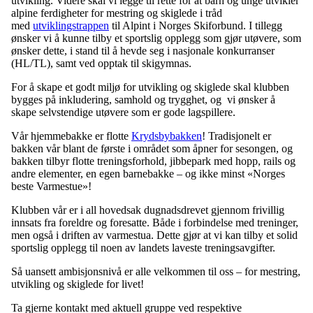
utvikling. Videre skal vi legge til rette for at barn og unge utvikler
alpine ferdigheter for mestring og skiglede i tråd
med
utviklingstrappen
til Alpint i Norges Skiforbund. I tillegg
ønsker vi å kunne tilby et sportslig opplegg som gjør utøvere, som
ønsker dette, i stand til å hevde seg i nasjonale konkurranser
(HL/TL), samt ved opptak til skigymnas.
For å skape et godt miljø for utvikling og skiglede skal klubben
bygges på inkludering, samhold og trygghet, og vi ønsker å
skape selvstendige utøvere som er gode lagspillere.
Vår hjemmebakke er flotte
Krydsbybakken
! Tradisjonelt er
bakken vår blant de første i området som åpner for sesongen, og
bakken tilbyr flotte treningsforhold, jibbepark med hopp, rails og
andre elementer, en egen barnebakke – og ikke minst «Norges
beste Varmestue»!
Klubben vår er i all hovedsak dugnadsdrevet gjennom frivillig
innsats fra foreldre og foresatte. Både i forbindelse med treninger,
men også i driften av varmestua. Dette gjør at vi kan tilby et solid
sportslig opplegg til noen av landets laveste treningsavgifter.
Så uansett ambisjonsnivå er alle velkommen til oss – for mestring,
utvikling og skiglede for livet!
Ta gjerne kontakt med aktuell gruppe ved respektive