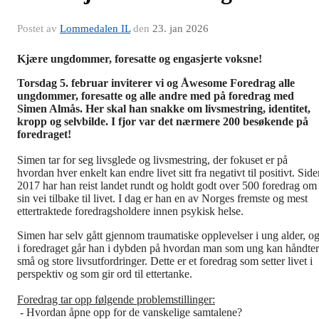
Postet av
Lommedalen IL
den
23. jan 2026
Kjære ungdommer, foresatte og engasjerte voksne!
Torsdag 5. februar inviterer vi og Åwesome Foredrag alle
ungdommer, foresatte og alle andre med på foredrag med
Simen Almås. Her skal han snakke om livsmestring, identitet,
kropp og selvbilde. I fjor var det nærmere 200 besøkende på
foredraget!
Simen tar for seg livsglede og livsmestring, der fokuset er på
hvordan hver enkelt kan endre livet sitt fra negativt til positivt. Sid
2017 har han reist landet rundt og holdt godt over 500 foredrag om
sin vei tilbake til livet. I dag er han en av Norges fremste og mest
ettertraktede foredragsholdere innen psykisk helse.
Simen har selv gått gjennom traumatiske opplevelser i ung alder, o
i foredraget går han i dybden på hvordan man som ung kan håndte
små og store livsutfordringer. Dette er et foredrag som setter livet i
perspektiv og som gir ord til ettertanke.
Foredrag tar opp følgende problemstillinger:
- Hvordan åpne opp for de vanskelige samtalene?