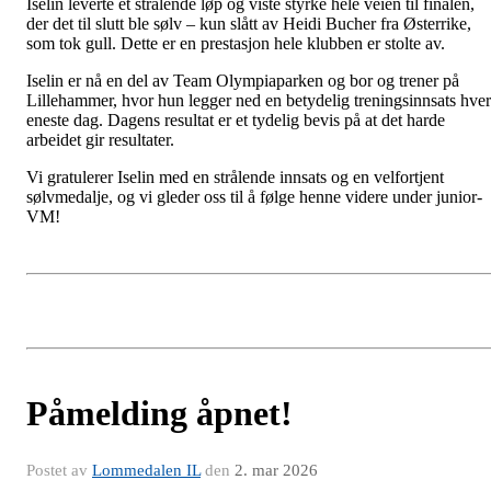
Iselin leverte et strålende løp og viste styrke hele veien til finalen,
der det til slutt ble sølv – kun slått av Heidi Bucher fra Østerrike,
som tok gull. Dette er en prestasjon hele klubben er stolte av.
Iselin er nå en del av Team Olympiaparken og bor og trener på
Lillehammer, hvor hun legger ned en betydelig treningsinnsats hver
eneste dag. Dagens resultat er et tydelig bevis på at det harde
arbeidet gir resultater.
Vi gratulerer Iselin med en strålende innsats og en velfortjent
sølvmedalje, og vi gleder oss til å følge henne videre under junior-
VM!
Påmelding åpnet!
Postet av
Lommedalen IL
den
2. mar 2026