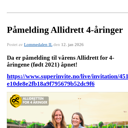
Påmelding Allidrett 4-åringer
Postet av
Lommedalen IL
den
12. jan 2026
Da er påmelding til vårens Allidrett for 4-
åringene (født 2021) åpnet!
https://www.superinvite.no/live/invitation/45
e10de8e2fb18a9f795679b52dc9f6