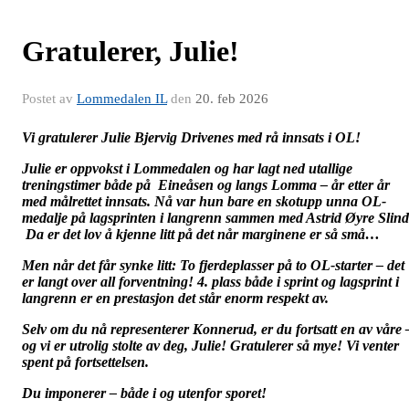
Gratulerer, Julie!
Postet av
Lommedalen IL
den
20. feb 2026
Vi gratulerer Julie Bjervig Drivenes med rå innsats i OL!
Julie er oppvokst i Lommedalen og har lagt ned utallige
treningstimer både på Eineåsen og langs Lomma – år etter år
med målrettet innsats. Nå var hun bare en skotupp unna OL-
medalje på lagsprinten i langrenn sammen med Astrid Øyre Slind
Da er det lov å kjenne litt på det når marginene er så små…
Men når det får synke litt: To fjerdeplasser på to OL-starter – det
er langt over all forventning! 4. plass både i sprint og lagsprint i
langrenn er en prestasjon det står enorm respekt av.
Selv om du nå representerer Konnerud, er du fortsatt en av våre 
og vi er utrolig stolte av deg, Julie! Gratulerer så mye! Vi venter
spent på fortsettelsen.
Du imponerer – både i og utenfor sporet!