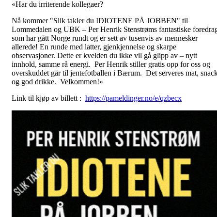
«Har du irriterende kollegaer?
Nå kommer "Slik takler du IDIOTENE PÅ JOBBEN" til
Lommedalen og UBK – Per Henrik Stenstrøms fantastiske foredra
som har gått Norge rundt og er sett av tusenvis av mennesker
allerede! En runde med latter, gjenkjennelse og skarpe
observasjoner. Dette er kvelden du ikke vil gå glipp av – nytt
innhold, samme rå energi. Per Henrik stiller gratis opp for oss og
overskuddet går til jentefotballen i Bærum. Det serveres mat, snac
og god drikke. Velkommen!»
Link til kjøp av billett :
https://pameldinger.no/e/qzbecx