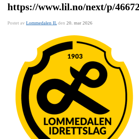
https://www.lil.no/next/p/466
Postet av
Lommedalen IL
den
20. mar 2026