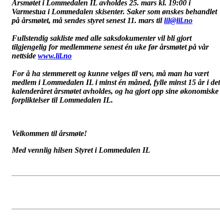
Årsmøtet i Lommedalen IL avholdes 25. mars kl. 19:00 i
Varmestua i Lommedalen skisenter. Saker som ønskes behandlet
på årsmøtet, må sendes styret senest 11. mars til
lil@lil.no
Fullstendig sakliste med alle saksdokumenter vil bli gjort
tilgjengelig for medlemmene senest én uke før årsmøtet på vår
nettside
www.lil.no
For å ha stemmerett og kunne velges til verv, må man ha vært
medlem i Lommedalen IL i minst én måned, fylle minst 15 år i det
kalenderåret årsmøtet avholdes, og ha gjort opp sine økonomiske
forpliktelser til Lommedalen IL.
Velkommen til årsmøte!
Med vennlig hilsen Styret i Lommedalen IL