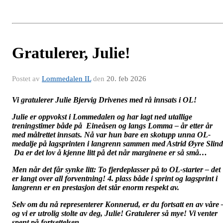
Gratulerer, Julie!
Postet av
Lommedalen IL
den
20. feb 2026
Vi gratulerer Julie Bjervig Drivenes med rå innsats i OL!
Julie er oppvokst i Lommedalen og har lagt ned utallige
treningstimer både på Eineåsen og langs Lomma – år etter år
med målrettet innsats. Nå var hun bare en skotupp unna OL-
medalje på lagsprinten i langrenn sammen med Astrid Øyre Slind
Da er det lov å kjenne litt på det når marginene er så små…
Men når det får synke litt: To fjerdeplasser på to OL-starter – det
er langt over all forventning! 4. plass både i sprint og lagsprint i
langrenn er en prestasjon det står enorm respekt av.
Selv om du nå representerer Konnerud, er du fortsatt en av våre 
og vi er utrolig stolte av deg, Julie! Gratulerer så mye! Vi venter
spent på fortsettelsen.