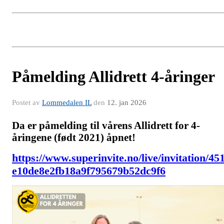
Påmelding Allidrett 4-åringer
Postet av
Lommedalen IL
den
12. jan 2026
Da er påmelding til vårens Allidrett for 4-
åringene (født 2021) åpnet!
https://www.superinvite.no/live/invitation/45
e10de8e2fb18a9f795679b52dc9f6