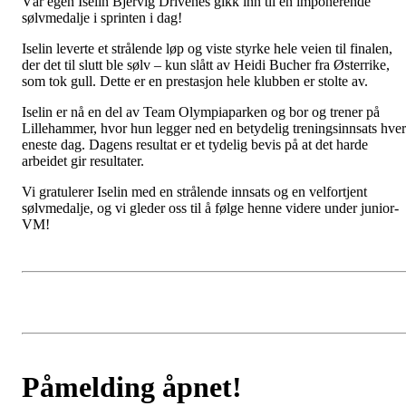
Vår egen Iselin Bjervig Drivenes gikk inn til en imponerende
sølvmedalje i sprinten i dag!
Iselin leverte et strålende løp og viste styrke hele veien til finalen,
der det til slutt ble sølv – kun slått av Heidi Bucher fra Østerrike,
som tok gull. Dette er en prestasjon hele klubben er stolte av.
Iselin er nå en del av Team Olympiaparken og bor og trener på
Lillehammer, hvor hun legger ned en betydelig treningsinnsats hver
eneste dag. Dagens resultat er et tydelig bevis på at det harde
arbeidet gir resultater.
Vi gratulerer Iselin med en strålende innsats og en velfortjent
sølvmedalje, og vi gleder oss til å følge henne videre under junior-
VM!
Påmelding åpnet!