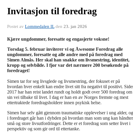
Invitasjon til foredrag
Postet av
Lommedalen IL
den
23. jan 2026
Kjære ungdommer, foresatte og engasjerte voksne!
Torsdag 5. februar inviterer vi og Åwesome Foredrag alle
ungdommer, foresatte og alle andre med på foredrag med
Simen Almås. Her skal han snakke om livsmestring, identitet,
kropp og selvbilde. I fjor var det nærmere 200 besøkende på
foredraget!
Simen tar for seg livsglede og livsmestring, der fokuset er på
hvordan hver enkelt kan endre livet sitt fra negativt til positivt. Sid
2017 har han reist landet rundt og holdt godt over 500 foredrag om
sin vei tilbake til livet. I dag er han en av Norges fremste og mest
ettertraktede foredragsholdere innen psykisk helse.
Simen har selv gått gjennom traumatiske opplevelser i ung alder, o
i foredraget går han i dybden på hvordan man som ung kan håndte
små og store livsutfordringer. Dette er et foredrag som setter livet i
perspektiv og som gir ord til ettertanke.